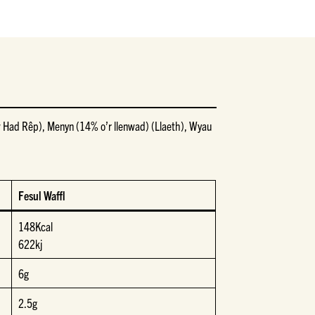
w Had Rêp), Menyn (14% o’r llenwad) (Llaeth), Wyau
Fesul Waffl
148Kcal
622kj
6g
2.5g