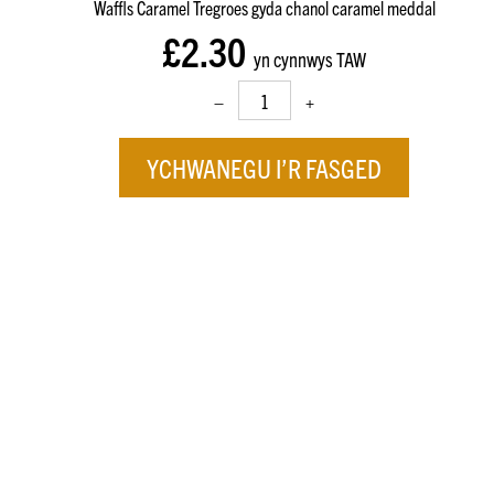
Waffls Caramel Tregroes gyda chanol caramel meddal
£2.30
yn cynnwys TAW
–
+
YCHWANEGU I’R FASGED