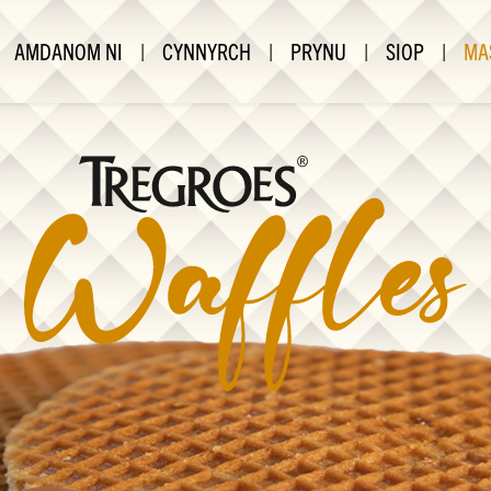
AMDANOM NI
|
CYNNYRCH
|
PRYNU
|
SIOP
|
MA