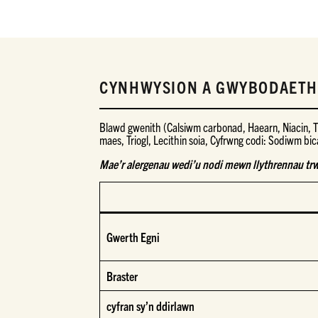
CYNHWYSION A GWYBODAETH
Blawd gwenith (Calsiwm carbonad, Haearn, Niacin, T
maes, Triogl, Lecithin soia, Cyfrwng codi: Sodiwm bi
Mae’r alergenau wedi’u nodi mewn llythrennau t
Gwerth Egni
Braster
cyfran sy’n ddirlawn