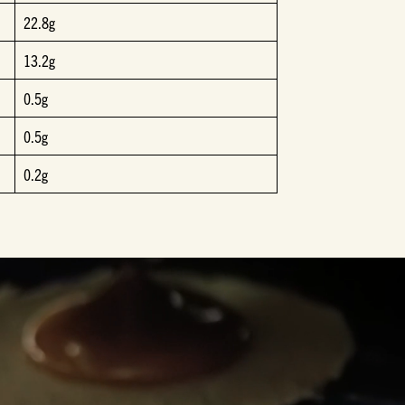
22.8g
13.2g
0.5g
0.5g
0.2g