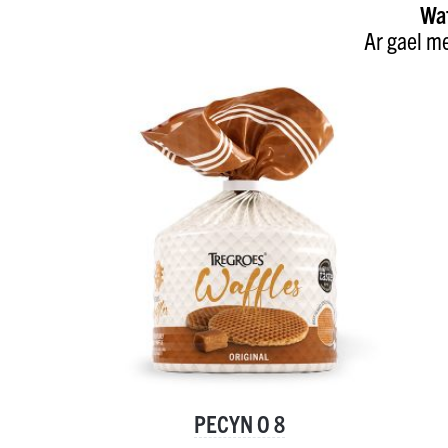
Waf
Ar gael m
PECYN O 8