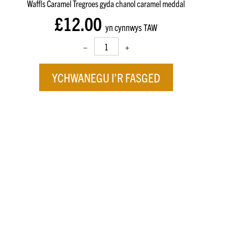
Waffls Caramel Tregroes gyda chanol caramel meddal
£12.00
yn cynnwys TAW
–
+
YCHWANEGU I’R FASGED