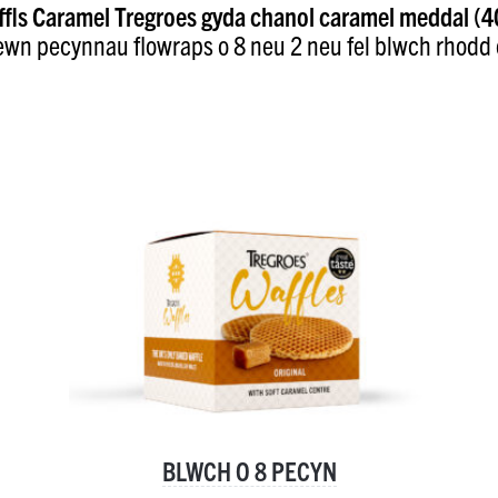
fls Caramel Tregroes gyda chanol caramel meddal (
ewn pecynnau flowraps o 8 neu 2 neu fel blwch rhodd 
BLWCH O 8 PECYN