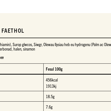
 FAETHOL
hiamin), Surop glwcos, Siwgr, Olewau llysiau heb eu hydrogenu (Palm ac Ole
carbonad, halen, sinamon
rwm
Fesul 100g
456kcal
1913kj
18.5g
7.6g