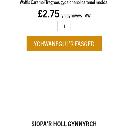
Waffls Caramel Tregroes gyda chanol caramel meddal
£2.75
yn cynnwys TAW
–
+
YCHWANEGU I’R FASGED
SIOPA’R HOLL GYNNYRCH