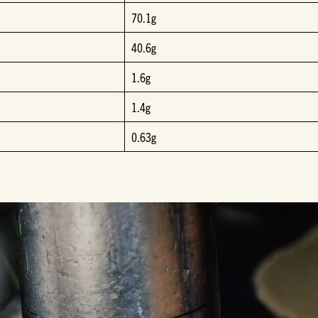
70.1g
40.6g
1.6g
1.4g
0.63g