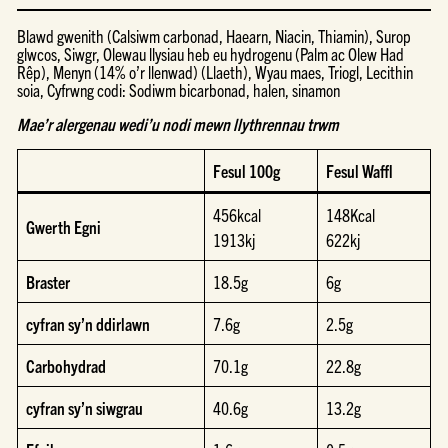
Blawd gwenith (Calsiwm carbonad, Haearn, Niacin, Thiamin), Surop
glwcos, Siwgr, Olewau llysiau heb eu hydrogenu (Palm ac Olew Had
Rêp), Menyn (14% o’r llenwad) (Llaeth), Wyau maes, Triogl, Lecithin
soia, Cyfrwng codi: Sodiwm bicarbonad, halen, sinamon
Mae’r alergenau wedi’u nodi mewn llythrennau trwm
Fesul 100g
Fesul Waffl
456kcal
148Kcal
Gwerth Egni
1913kj
622kj
Braster
18.5g
6g
cyfran sy’n ddirlawn
7.6g
2.5g
Carbohydrad
70.1g
22.8g
cyfran sy’n siwgrau
40.6g
13.2g