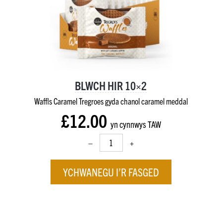
BLWCH HIR 10×2
Waffls Caramel Tregroes gyda chanol caramel meddal
£12.00
yn cynnwys TAW
–
+
YCHWANEGU I’R FASGED