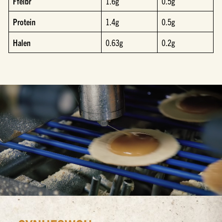
Ffeibr
1.6g
0.5g
Protein
1.4g
0.5g
Halen
0.63g
0.2g